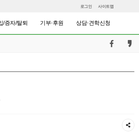
로그인
사이트맵
입/증자/탈퇴
기부·후원
상담·견학신청
공유하기