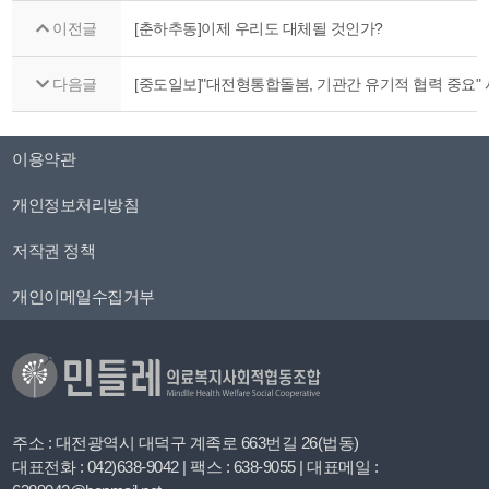
이전글
[춘하추동]이제 우리도 대체될 것인가?
다음글
[중도일보]"대전형통합돌봄, 기관간 유기적 협력 중요"
이용약관
개인정보처리방침
저작권 정책
개인이메일수집거부
주소 : 대전광역시 대덕구 계족로 663번길 26(법동)
대표전화 : 042)638-9042 | 팩스 : 638-9055 | 대표메일 :