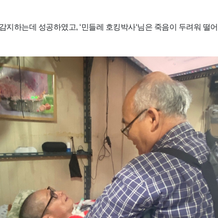
감지하는데 성공하였고, ‘민들레 호킹박사‘님은 죽음이 두려워 떨