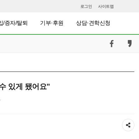
로그인
사이트맵
입/증자/탈퇴
기부·후원
상담·견학신청
수 있게 됐어요"
공유하기