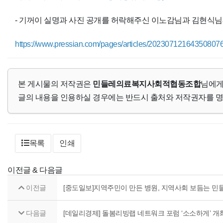
- 기꺼이 실명과 사진 공개를 허락해주신 이노감님과 김현식님
https://www.pressian.com/pages/articles/20230712164350807
본 게시물의 저작권은
민들레의료복지사회적협동조합
님에게
글의 내용을 인용하실 경우에는 반드시 출처와 저작권자를 
목록
인쇄
이전글 & 다음글
이전글
[중도일보]지역주민이 만든 병원, 지역사회 보듬는 
다음글
[데일리경제] 돌봄리빙랩 네트워크 포럼 ‘소소하게’ 개